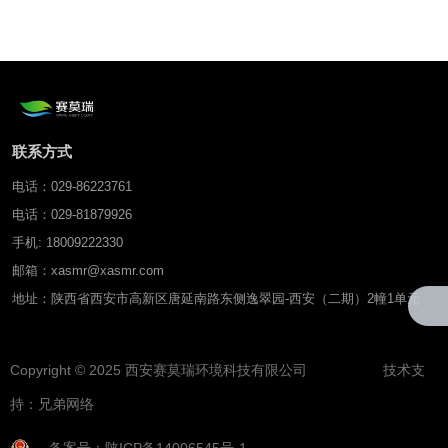
温室气体监测仪
联系方式
电话：029-86223761
电话：029-81879926
手机: 18009222330
邮箱：xasmr@xasmr.com
地址：陕西省西安市高新区唐延南路东侧逸翠园-西安（二期）2幢1单元
Copyright © 2025 西安赛莫瑞环境科技有限公司 技术支
持：
兄弟网络