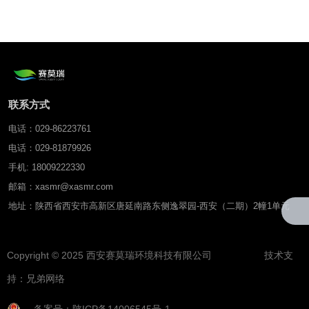
导率监测系统（干电池或太
阳能供电）
联系方式
电话：029-86223761
电话：029-81879926
手机: 18009222330
邮箱：xasmr@xasmr.com
地址：陕西省西安市高新区唐延南路东侧逸翠园-西安（二期）2幢1单元
Copyright © 2025 西安赛莫瑞环境科技有限公司 技术支
持：
兄弟网络