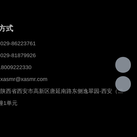
方式
29-86223761
29-81879926
18009222330
asmr@xasmr.com
陕西省西安市高新区唐延南路东侧逸翠园-西安（二
幢1单元