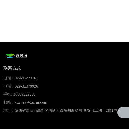
联系方式
电话：029-86223761
电话：029-81879926
手机: 18009222330
邮箱：xasmr@xasmr.com
地址：陕西省西安市高新区唐延南路东侧逸翠园-西安（二期）2幢1单元