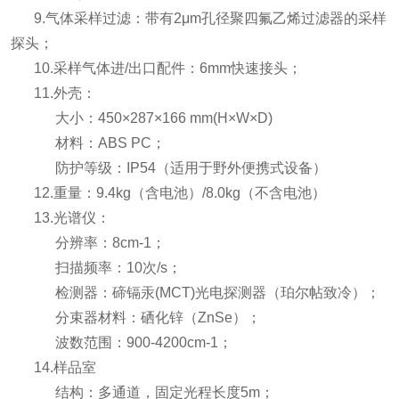
9.气体采样过滤：带有2μm孔径聚四氟乙烯过滤器
的采样
探头；
10.采样气体进/出口配件：6mm快速接头；
11.外壳：
大小：450×287×166 mm(H×W×D)
材料：ABS PC；
防护等级：IP54（适用于野外便携式设备）
12.重量：9.4kg（含电池）/8.0kg（不含电池）
13.光谱仪：
分辨率：8cm-1；
扫描频率：10次/s；
检测器：碲镉汞(MCT)光电探测器
（珀尔帖致冷）；
分束器材料：硒化锌（ZnSe）；
波数范围：900-4200cm-1；
14.样品室
结构：多通道，固定光程长度5m；