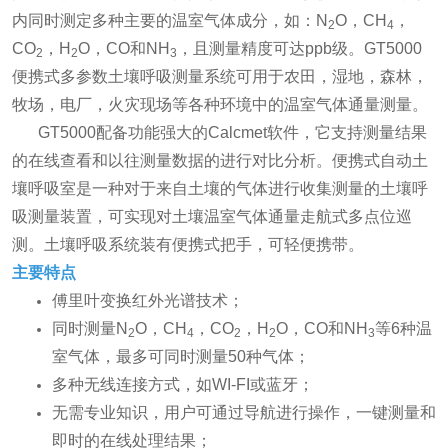
内同时测定多种主要的温室气体成分，如：N
O，CH
，
2
4
CO
，H
O，CO和NH
，且测量精度可达ppb级。GT5000
2
2
3
便携式多参数土壤呼吸测量系统可用于农田，湿地，森林，
牧场，电厂，火灾现场等各种环境中的温室气体通量测量。
GT5000配备功能强大的Calcmet软件，它支持测量结果
的在线查看和以往测量数据的进行对比分析。便携式自动土
壤呼吸室是一种对于来自土壤的气体进行收集测量的土壤呼
吸测量装置，可实现对土壤温室气体通量走航式多点位巡
测。土壤呼吸系统装有便携式把手，可轻便携带。
主要特点
傅里叶变换红外光谱技术；
同时测量N
O，CH
，CO
，H
O，CO和NH
等6种温
2
4
2
2
3
室气体，最多可同时测量50种气体；
多种无线连接方式，如WI-FI或蓝牙；
无需专业知识，用户可通过导航进行操作，一键测量和
即时的在线处理结果；