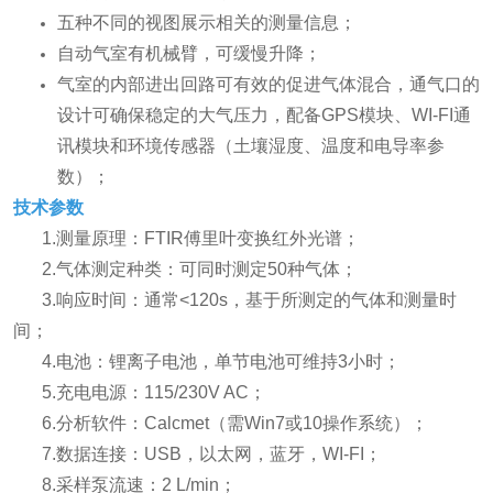
五种不同的视图展示相关的测量信息；
自动气室有机械臂，可缓慢升降；
气室的内部进出回路可有效的促进气体混合，通气口的
设计可确保稳定的大气压力，配备GPS模块、WI-FI通
讯模块和环境传感器（土壤湿度、温度和电导率参
数）；
技术参数
1.测量原理：FTIR傅里叶变换红外光谱；
2.气体测定种类：可同时测定50种气体；
3.响应时间：通常<120s，基于所测定的气体和
测量时
间；
4.电池：锂离子电池，单节电池可维持3小时；
5.充电电源：115/230V AC；
6.分析软件：Calcmet（需Win7或10操作系统）；
7.数据连接：USB，以太网，蓝牙，WI-FI；
8.采样泵流速：2 L/min；