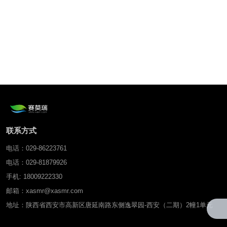
联系方式
电话：029-86223761
电话：029-81879926
手机: 18009222330
邮箱：xasmr@xasmr.com
地址：陕西省西安市高新区唐延南路东侧逸翠园-西安（二期）2幢1单元