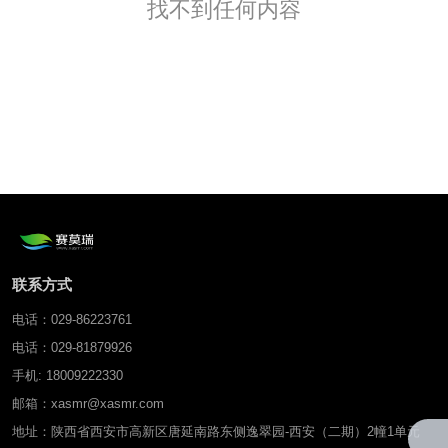
找不到任何内容
联系方式
电话：029-86223761
电话：029-81879926
手机: 18009222330
邮箱：xasmr@xasmr.com
地址：陕西省西安市高新区唐延南路东侧逸翠园-西安（二期）2幢1单元