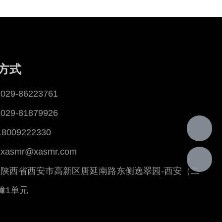
方式
29-86223761
29-81879926
18009222330
asmr@xasmr.com
陕西省西安市高新区唐延南路东侧逸翠园-西安（二
幢1单元