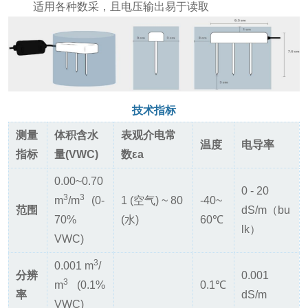
适用各种数采，且电压输出易于读取
技术指标
测量
体积含水
表观介电常
温度
电导率
指标
量(VWC)
数εa
0.00~0.70
0 - 20
3
3
m
/m
(0-
1 (空气) ~ 80
-40~
范围
dS/m（bu
70%
(水)
60℃
lk）
VWC)
3
0.001 m
/
分辨
0.001
3
m
(0.1%
0.1℃
率
dS/m
VWC)