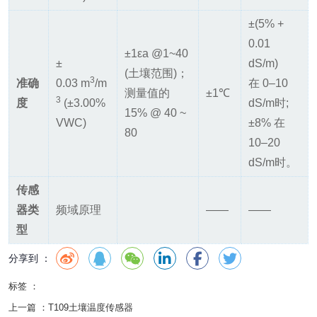
±(5% +
0.01
±1εa @1~40
±
dS/m)
(土壤范围)；
3
准确
0.03 m
/m
在 0–10
测量值的
±1℃
3
度
(±3.00%
dS/m时;
15% @ 40 ~
VWC)
±8% 在
80
10–20
dS/m时。
传感
器类
频域原理
——
——
型
分享到 ：
标签 ：
上一篇 ：
T109土壤温度传感器