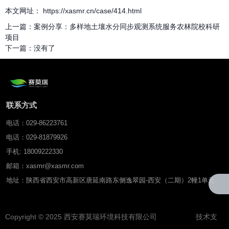
本文网址： https://xasmr.cn/case/414.html
上一篇：
案例分享：多样地土壤水分同步观测系统服务农林院校科研
项目
下一篇：
没有了
联系方式
电话：029-86223761
电话：029-81879926
手机: 18009222330
邮箱：xasmr@xasmr.com
地址：陕西省西安市高新区唐延南路东侧逸翠园-西安（二期）2幢1单元
Copyright © 2025 西安赛莫瑞环境科技有限公司 技术支